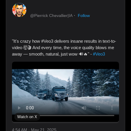
·
@Pierrick Chevallier|IA
Follow
"It's crazy how #Veo3 delivers insane results in text-to-
video 🤯🎬 And every time, the voice quality blows me
away — smooth, natural, just wow 🔊🔥" -
#Veo3
Watch on X
4:54 AM · May 21, 2025