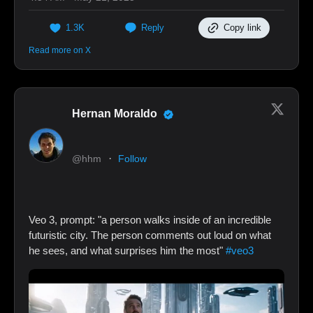
1.3K
Reply
Copy link
Read more on X
Hernan Moraldo
·
@hhm
Follow
Veo 3, prompt: "a person walks inside of an incredible
futuristic city. The person comments out loud on what
he sees, and what surprises him the most"
#veo3