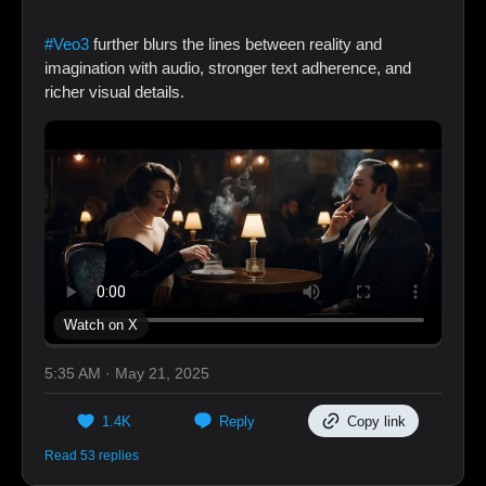
#Veo3
further blurs the lines between reality and
imagination with audio, stronger text adherence, and
richer visual details.
Watch on X
5:35 AM · May 21, 2025
1.4K
Reply
Copy link
Read 53 replies