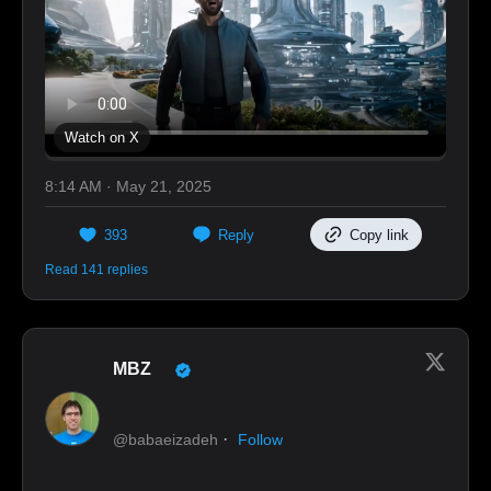
Watch on X
8:14 AM · May 21, 2025
393
Reply
Copy link
Read 141 replies
MBZ
·
@babaeizadeh
Follow