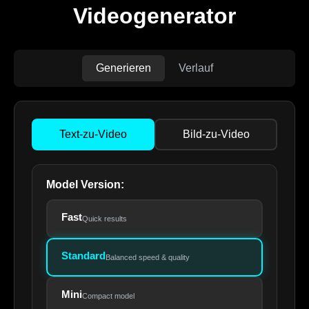
Videogenerator
Generieren
Verlauf
Text-zu-Video
Bild-zu-Video
Model Version:
Fast
Quick results
Standard
Balanced speed & quality
Mini
Compact model