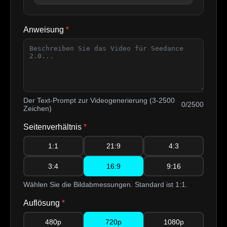
Anweisung
*
Der Text-Prompt zur Videogenerierung (3-2500
0/2500
Zeichen)
Seitenverhältnis
*
1:1
21:9
4:3
3:4
16:9
9:16
Wählen Sie die Bildabmessungen. Standard ist 1:1.
Auflösung
*
480p
720p
1080p