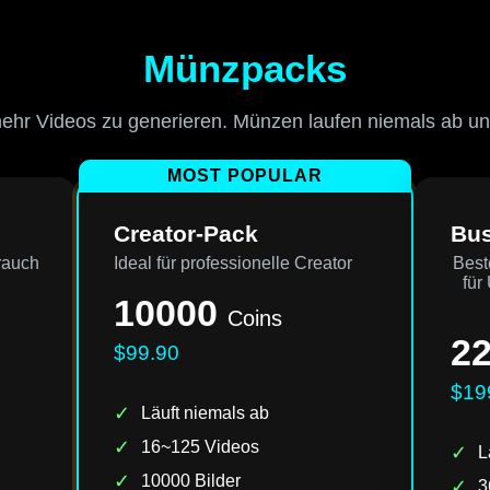
Münzpacks
ehr Videos zu generieren. Münzen laufen niemals ab un
MOST POPULAR
Creator-Pack
Bus
rauch
Ideal für professionelle Creator
Best
für
10000
Coins
2
$99.90
$19
✓
Läuft niemals ab
✓
16~125 Videos
✓
L
✓
10000 Bilder
✓
3