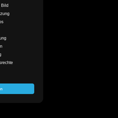
 Bild
tzung
os
zung
en
g
srechte
en