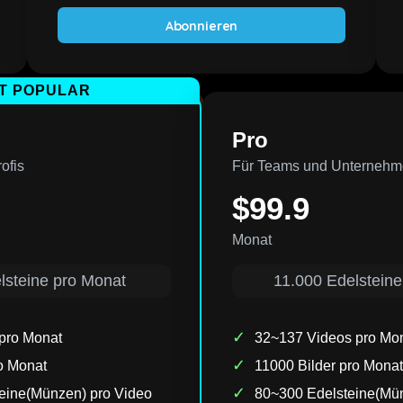
Abonnieren
T POPULAR
Pro
ofis
Für Teams und Unterneh
$99.9
Monat
lsteine pro Monat
11.000 Edelsteine
✓
pro Monat
32~137 Videos pro Mo
✓
o Monat
11000 Bilder pro Monat
✓
eine(Münzen) pro Video
80~300 Edelsteine(Mün