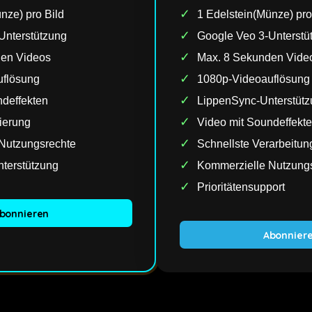
✓
nze) pro Bild
1 Edelstein(Münze) pro
✓
Unterstützung
Google Veo 3-Unterstü
✓
den Videos
Max. 8 Sekunden Vide
✓
uflösung
1080p-Videoauflösung
✓
ndeffekten
LippenSync-Unterstüt
✓
rierung
Video mit Soundeffekt
✓
Nutzungsrechte
Schnellste Verarbeitun
✓
terstützung
Kommerzielle Nutzung
✓
Prioritätensupport
bonnieren
Abonnier