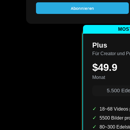
Abonnieren
MOS
Plus
Für Creator und Pr
$49.9
Monat
5.500 Ede
✓
18~68 Videos 
✓
5500 Bilder pr
✓
80~300 Edelst