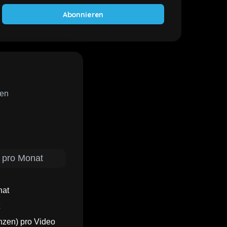
Abonnieren
men
 pro Monat
nat
zen) pro Video