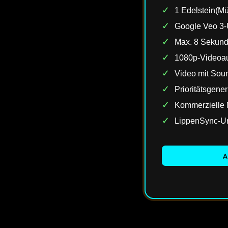
✓
1 Edelstein(Mü
✓
Google Veo 3-
✓
Max. 8 Sekun
✓
1080p-Videoa
✓
Video mit Sou
✓
Prioritätsgene
✓
Kommerzielle 
✓
LippenSync-Un
A