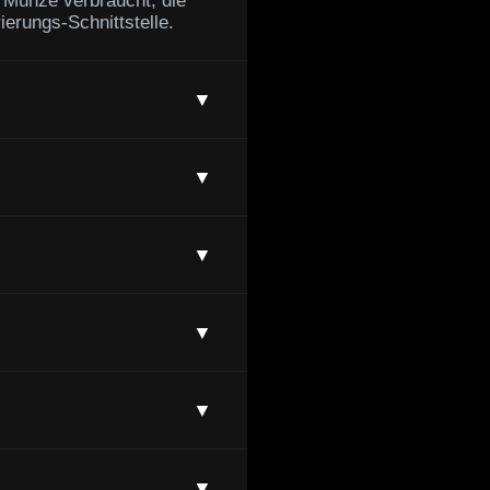
 Münze verbraucht, die
ierungs-Schnittstelle.
▼
▼
▼
▼
▼
▼