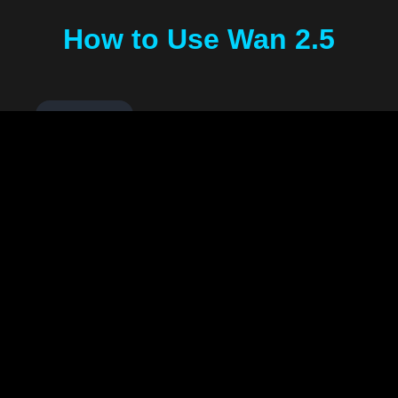
How to Use Wan 2.5
1
Scegli la Tua Modalità
Seleziona tra la modalità Testo a Video o Immagine
a Video in base alle tue esigenze creative.
2