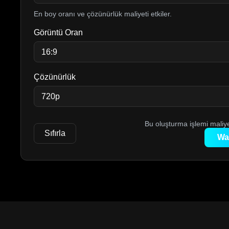
En boy oranı ve çözünürlük maliyeti etkiler.
Görüntü Oran
Çözünürlük
Bu oluşturma işlemi maliye
Sıfırla
Wa