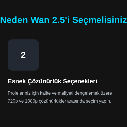
Neden Wan 2.5'i Seçmelisiniz
2
Esnek Çözünürlük Seçenekleri
Projeleriniz için kalite ve maliyeti dengelemek üzere
720p ve 1080p çözünürlükler arasında seçim yapın.