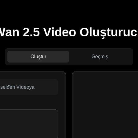
an 2.5 Video Oluşturu
Oluştur
Geçmiş
selđen Videoya