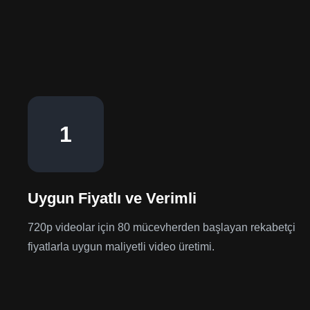
1
Uygun Fiyatlı ve Verimli
720p videolar için 80 mücevherden başlayan rekabetçi
fiyatlarla uygun maliyetli video üretimi.