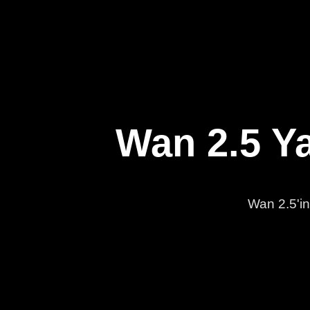
Wan 2.5 Y
Wan 2.5'in