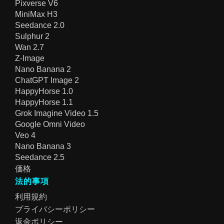
Pixverse V6
MiniMax H3
Seedance 2.0
Sulphur 2
Wan 2.7
Z-Image
Nano Banana 2
ChatGPT Image 2
HappyHorse 1.0
HappyHorse 1.1
Grok Imagine Video 1.5
Google Omni Video
Veo 4
Nano Banana 3
Seedance 2.5
価格
法的事項
利用規約
プライバシーポリシー
返金ポリシー