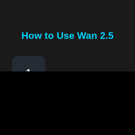
How to Use Wan 2.5
1
Kies Uw Modus
Selecteer tussen Tekst naar Video of Afbeelding
naar Video-modus op basis van uw creatieve
behoeften.