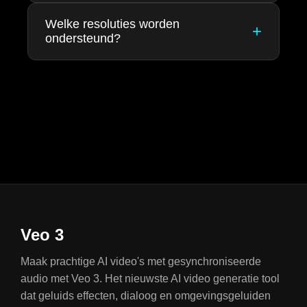
begeleiden om variaties of bewerkingen te maken.
Beeldgeneratie duurt meestal 1-2 minuten
Welke resoluties worden
+
Tekst naar Beeld (txt2img) genereert volledig
ondersteund?
afhankelijk van de resolutie en serverbelasting.
nieuwe afbeeldingen alleen uit uw
Hogere resoluties (4K) kunnen iets langer duren.
tekstbeschrijving.
Nano Banana 2 ondersteunt 1K, 2K en 4K
resoluties. Kies op basis van uw behoeften - 2K
wordt aanbevolen voor een goede balans tussen
kwaliteit en snelheid.
Veo 3
Maak prachtige AI video's met gesynchroniseerde
audio met Veo 3. Het nieuwste AI video generatie tool
dat geluids effecten, dialoog en omgevingsgeluiden