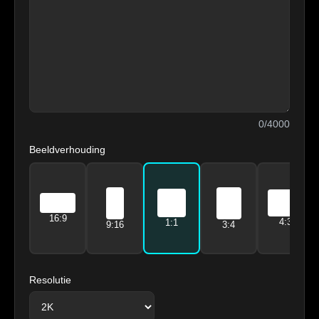
0
/4000
Beeldverhouding
16:9
4:3
1:1
9:16
3:4
Resolutie