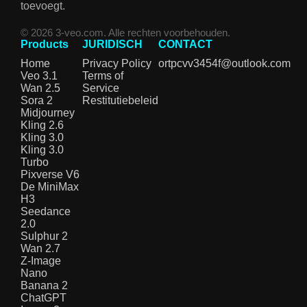
toevoegt.
© 2026 3-veo.com. Alle rechten voorbehouden.
Products
JURIDISCH
CONTACT
Home
Privacy Policy
ortpcvv3454f@outlook.com
Veo 3.1
Terms of
Wan 2.5
Service
Sora 2
Restitutiebeleid
Midjourney
Kling 2.6
Kling 3.0
Kling 3.0
Turbo
Pixverse V6
De MiniMax
H3
Seedance
2.0
Sulphur 2
Wan 2.7
Z-Image
Nano
Banana 2
ChatGPT