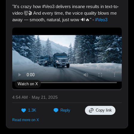
"It's crazy how #Veo3 delivers insane results in text-to-
video 🤯🎬 And every time, the voice quality blows me
away — smooth, natural, just wow 🔊🔥" -
#Veo3
Watch on X
4:54 AM · May 21, 2025
1.3K
Reply
Copy link
Read more on X