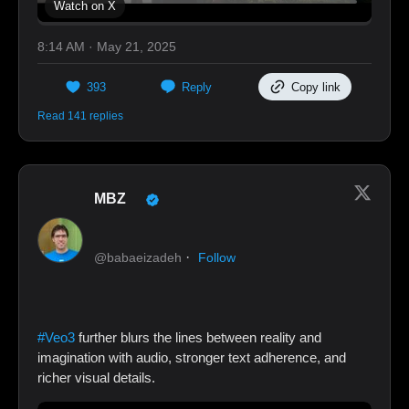
Watch on X
8:14 AM · May 21, 2025
393
Reply
Copy link
Read 141 replies
MBZ
·
@babaeizadeh
Follow
#Veo3
further blurs the lines between reality and
imagination with audio, stronger text adherence, and
richer visual details.