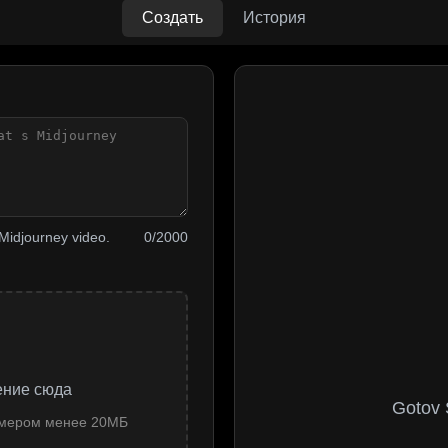
Создать
История
 Midjourney video.
0/2000
ение сюда
Gotov 
змером менее 20МБ