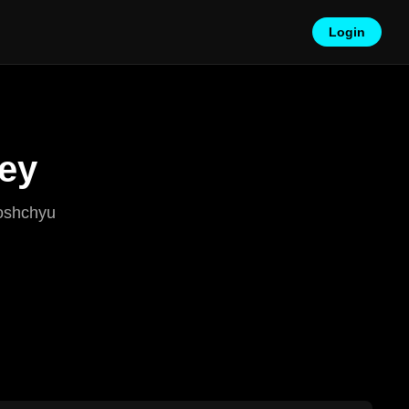
Login
ney
moshchyu