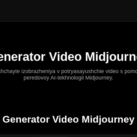
nerator Video Midjour
hchayte izobrazheniya v potryasayushchie video s po
peredovoy AI-tekhnologii Midjourney.
Generator Video Midjourney