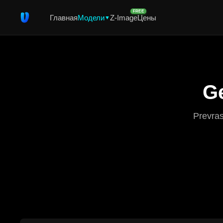
FREE
Главная
Модели
Z-Image
Цены
▼
Ge
Prevras