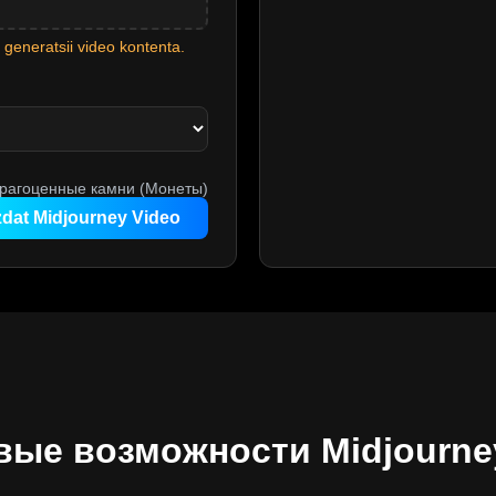
generatsii video kontenta.
рагоценные камни (Монеты)
dat Midjourney Video
ые возможности Midjourne