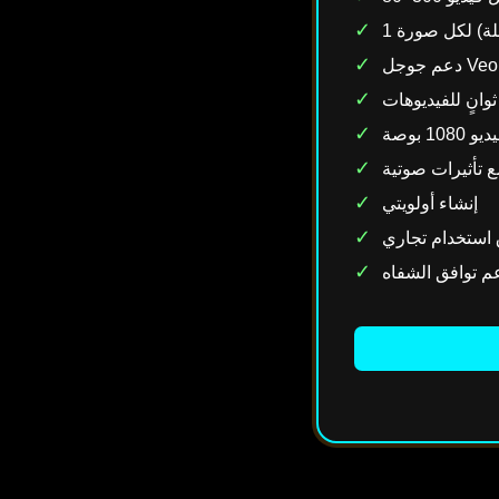
✓
لة) لكل صورة
✓
جوجل Veo 3
✓
✓
108 بوصة
✓
ع تأثيرات صوتية
✓
إنشاء أولويتي
✓
استخدام تجاري
✓
م توافق الشفاه