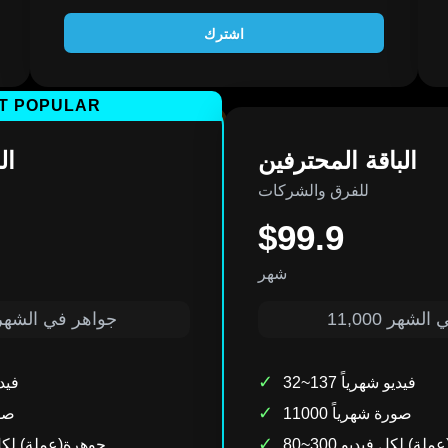
اشترك
T POPULAR
الباقة المحترفين
ال
للفرق والشركات
$99.9
شهر
ر في الشهر
5,500 جواهر في الشه
✓
32~137 فيديو شهرياً
18~68
✓
11000 صورة شهرياً
500
✓
هرة(عملة) لكل فيديو
80~300 جوهرة(عملة) ل