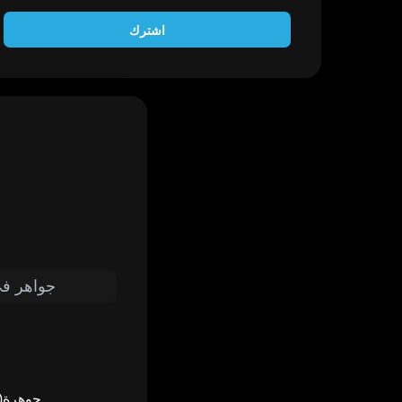
اشترك
11,000 جواه
80~300 جو