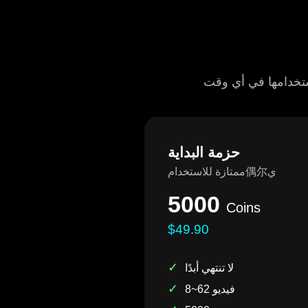
حزمة البداية
ممتازة للاستخدام偶尔ي
5000
Coins
$49.90
✓
لا تنتهي أبدًا
✓
8~62 فيديو