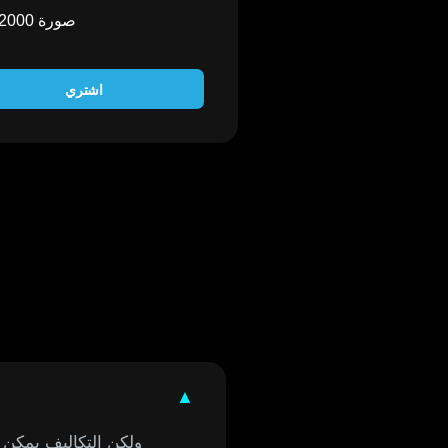
22000 صورة
اشتري
▲