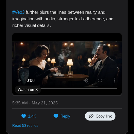
#Veo3
further blurs the lines between reality and
imagination with audio, stronger text adherence, and
richer visual details.
Watch on X
5:35 AM · May 21, 2025
1.4K
Reply
Copy link
Read 53 replies