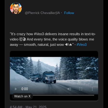
·
@Pierrick Chevallier|IA
Follow
"It's crazy how #Veo3 delivers insane results in text-to-
video 🤯🎬 And every time, the voice quality blows me
away — smooth, natural, just wow 🔊🔥" -
#Veo3
Watch on X
4:54 AM · May 21, 2025