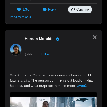
1.3K
Reply
Copy link
Read more on X
Hernan Moraldo
·
@hhm
Follow
Veo 3, prompt: "a person walks inside of an incredible
futuristic city. The person comments out loud on what
he sees, and what surprises him the most"
#veo3