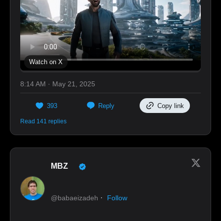
Watch on X
8:14 AM · May 21, 2025
393
Reply
Copy link
Read 141 replies
MBZ
·
@babaeizadeh
Follow